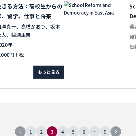
生きる方法：高校生からの
Sc
験、留学、仕事と将来
De
相澤真一、髙橋かおり、坂本
著
光太、輪湖里奈
発
020年
価
,000円＋税
もっと見る
1
2
3
4
5
6
…
9