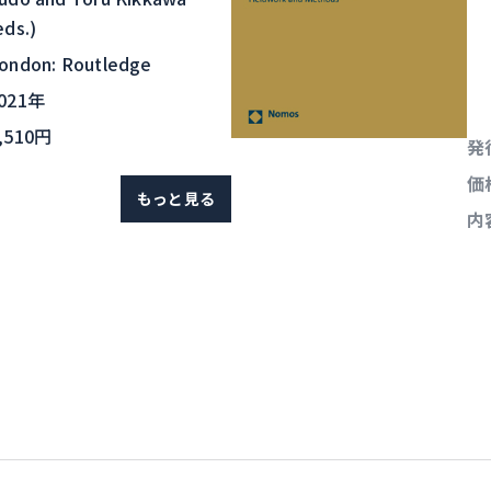
eds.)
ondon: Routledge
021年
,510円
発
価
もっと見る
内