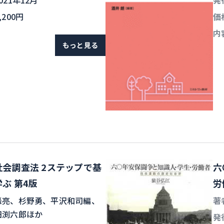
021年12月
発
,200円
価
内
もっと見る
会調査法 2ステップで基
六
ぶ 第4版
労
轟亮、杉野勇、平沢和司編、
著
田渕六郎ほか
発