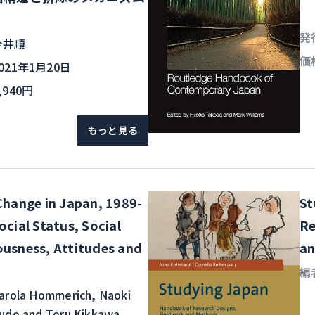
発
今井順
価
021年1月20日
,940円
もっと見る
Change in Japan, 1989-
St
ocial Status, Social
Re
usness, Attitudes and
an
編
arola Hommerich, Naoki
udo and Toru Kikkawa