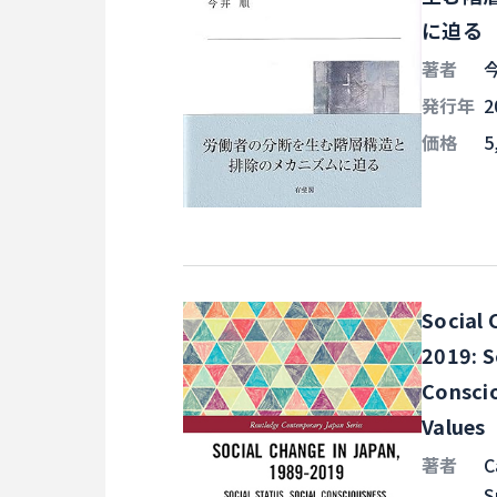
に迫る
著者
発行年
2
価格
5
Social 
2019: S
Conscio
Values
著者
C
S