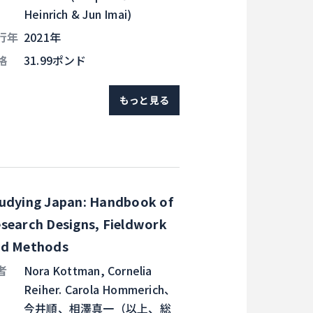
Heinrich & Jun Imai)
行年
2021年
格
31.99ポンド
もっと見る
udying Japan: Handbook of
search Designs, Fieldwork
d Methods
者
Nora Kottman, Cornelia
Reiher. Carola Hommerich、
今井順、相澤真一（以上、総