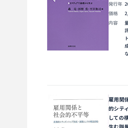
発行年
2
価格
2
内容
な
雇用関係
的シテ
しての
生む階