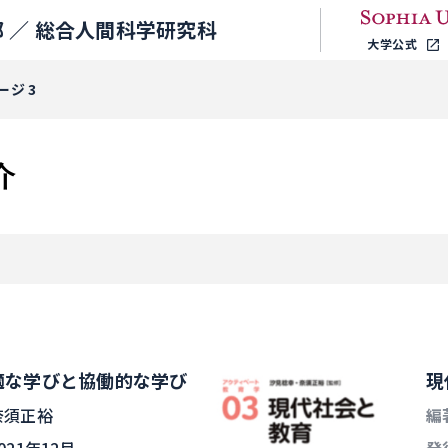
 ／
総合人間科学研究科
大学公式
ージ 3
介
適な学びと協働的な学び
現
奈須正裕
編