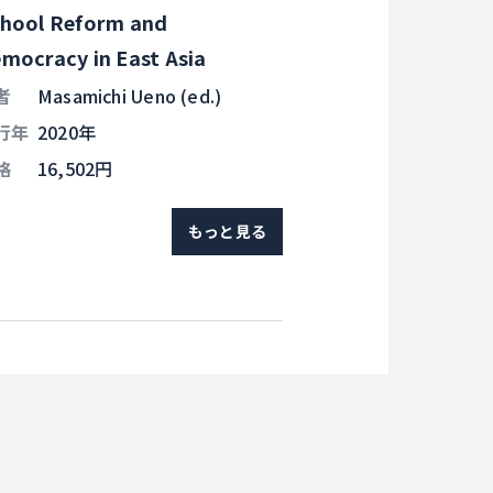
hool Reform and
mocracy in East Asia
者
Masamichi Ueno (ed.)
行年
2020年
格
16,502円
もっと見る