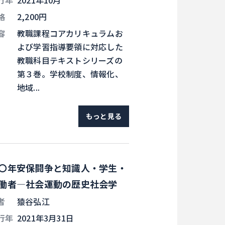
行年
2021年10月
格
2,200円
容
教職課程コアカリキュラムお
よび学習指導要領に対応した
教職科目テキストシリーズの
第３巻。学校制度、情報化、
地域...
もっと見る
〇年安保闘争と知識人・学生・
働者―社会運動の歴史社会学
者
猿谷弘江
行年
2021年3月31日