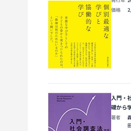
発行年
2
価格
2
入門・社
礎から学
著者