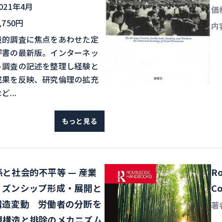
021年4月
価
,750円
内
量的調査に焦点をあわせた定
評書の最新版。インターネッ
ト調査の記述を整理し経験と
成果を反映、研究倫理の拡充
ど...
もっと見る
と社会的不平等 — 産業
Ro
ィズンシップ形成・展開と
Co
構造変動 労働者の分断を
著
層構造と排除のメカニズム