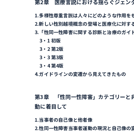
第2章 医療言説における揺らぐジェン
1.多様性尊重言説は人々にどのような作用を
2.新しい性別越境概念の登場と医療化に対す
3.「性同一性障害に関する診断と治療のガイ
3・1 初版
3・2 第2版
3・3 第3版
3・4 第4版
4.ガイドラインの変遷から見えてきたもの
第3章 「性同一性障害」カテゴリーと非
動に着目して
1.当事者の自己像と他者像
2.性同一性障害当事者運動の現況と自己像の