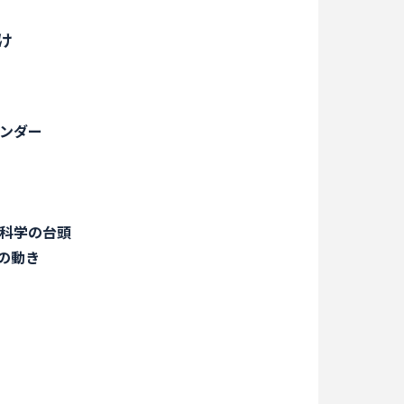
け
ンダー
性科学の台頭
の動き