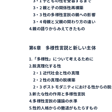
3・1 子どもの性を受容するまで
3・2 親と子の関係性再構築
3・3 性の多様性言説の親への影響
3・4 母親と父親の関わり方の違い
4.親の語りからみえてきたもの
第6章 多様性言説と新しい主体
1.「多様性」について考えるために
2.脱真理化する性
2・1 近代社会と性の真理
2・2 性の真理の脱構築
2・3 ポストモダニティにおける性からの脱
3.新たな性の作用と多様性言説
4.多様性言説の議論の水準
5.性的人格からの撤退がもたらすもの