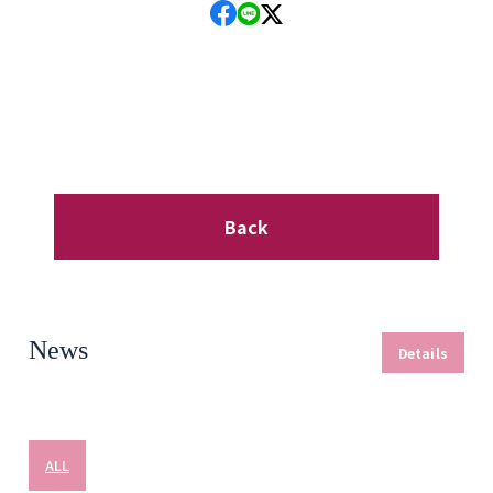
Back
News
Details
ALL